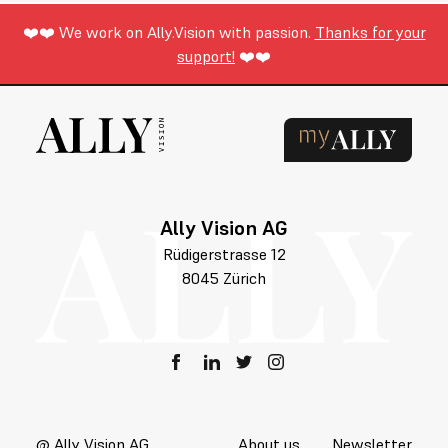
❤️❤️ We work on Ally.Vision with passion.
Thanks for your
support!
❤️❤️
Ally Vision AG
Rüdigerstrasse 12
8045 Zürich
@ Ally Vision AG
About us
Newsletter