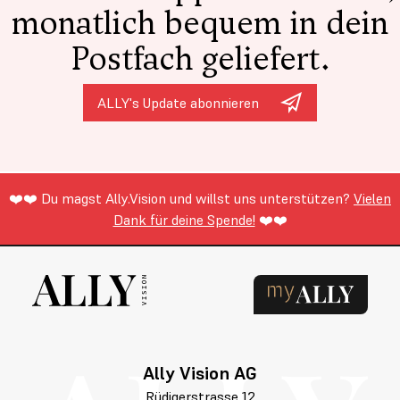
monatlich bequem in dein
Postfach geliefert.
ALLY's Update abonnieren
❤️❤️ Du magst Ally.Vision und willst uns unterstützen?
Vielen
Dank für deine Spende!
❤️❤️
Ally Vision AG
Rüdigerstrasse 12